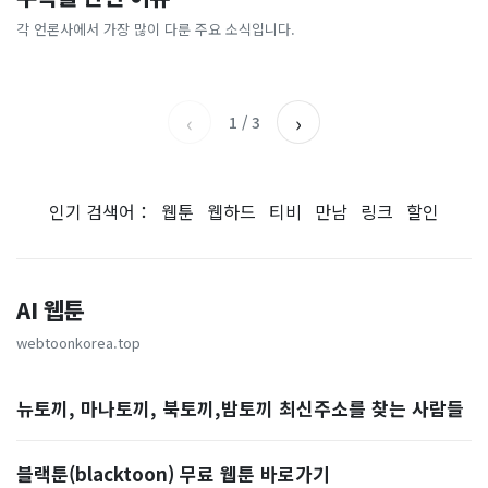
총리 영상에 "대체 뭐냐" 발
'미녀 동반' 40만원 래프팅의
에…“서울대 법대·충암고도
도 아무도 안 산다…코스피 따
칵‥日 배우도 "미친 짓"
실체, 은밀하게…[중국나라]
없애나”
라 출렁이는 日증시
각 언론사에서 가장 많이 다룬 주요 소식입니다.
채널A
아시아경제
MBC
이데일리
‹
›
1
/
3
인기 검색어：
웹툰
웹하드
티비
만남
링크
할인
AI 웹툰
webtoonkorea.top
뉴토끼, 마나토끼, 북토끼,밤토끼 최신주소를 찾는 사람들
블랙툰(blacktoon) 무료 웹툰 바로가기