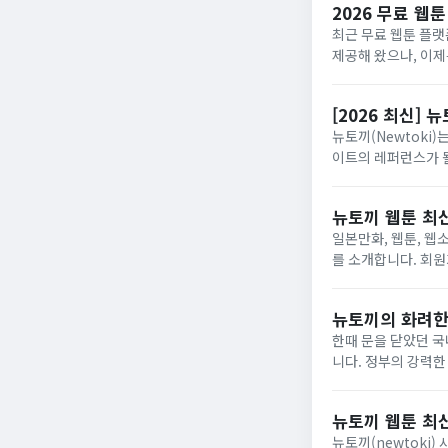
2026 무료 웹툰
최근 무료 웹툰 플랫
제공해 왔으나, 이제는
하면서 활자를 읽는 
[2026 최신]
뉴토끼(Newtoki
이트의 레퍼런스가 될
뉴토끼 웹툰 최
일본만화, 웹툰, 웹
를 소개합니다. 회원가
토끼는 웹툰, 만화, 
뉴토끼의 화려한
한때 문을 닫았던 국
니다. 정부의 강력한
구조적 문제를 다시 한번 드러내고 있습니다. 하루 만
마...
뉴토끼 웹툰 최
뉴토끼(newtoki) 