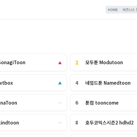
HOME
비즈니스 
2
모두툰 Modutoon
onagiToon
▲
4
tbox
네임드툰 Namedtoon
▲
6
naToon
툰컴 tooncome
―
8
indtoon
호두코믹스시즌2 hdhd2
―