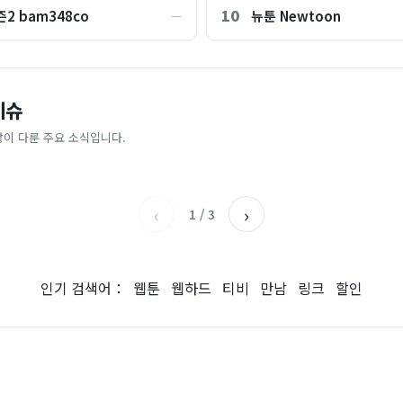
10
2 bam348co
뉴툰 Newtoon
―
, 여긴 0.9도…에어컨 필요없는 韓
“450kWh 넘으면 요금 껑충?”…
이슈
4조 샀는데, 18% 뛰자 8조 팔았
“연봉 3억원 외국인 청년들, 서울
끼는 법 [이슈픽]
러나 [숫자 뒤의 진실]
첫 기록 나온 이유
많이 다룬 주요 소식입니다.
KBS
서울신문
‹
›
1
/
3
인기 검색어：
웹툰
웹하드
티비
만남
링크
할인