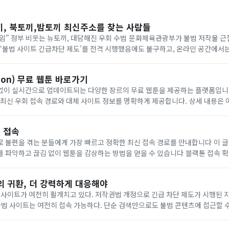
끼, 북토끼,밤토끼 최신주소를 찾는 사람들
” 정부 비웃는 뉴토끼, 대담해진 우회 수법 문화체육관광부가 불법 저작물 근
 ‘불법 사이트 긴급차단 제도’를 전격 시행했음에도 불구하고, 온라인 공간에서
다. 포털 사이트 검색창과 커뮤니티 게시판, 소셜미디어(SNS)에는 매일같이 ‘
oon) 무료 웹툰 바로가기
 실시간으로 업데이트되는 다양한 장르의 무료 웹툰을 제공하는 플랫폼입니다. 접속이 차
우회 접속 경로와 대체 사이트 정보를 명확하게 제공합니다. 상세 내용은 아래에서 확인하세요.
인이 수시로 변경되므로 최신
 접속
을 겪는 분들에게 가장 빠르고 정확한 최신 접속 경로를 안내합니다 이 글을 통해 현재 유효한
고 끊김 없이 웹툰을 감상하는 방법을 얻을 수 있습니다 블랙튠 접속 확인하기 구분내용제
 및 웹소설 감상업데이트실시간 신규 회차 등록지원 기기피씨 스마트폰 태블릿이
'의 귀환, 더 강력하게 대응해야
 사이트가 여전히 활개치고 있다. 저작권법 개정으로 긴급 차단 제도가 시행된 지
불법 사이트는 여전히 접속 가능하다. 단순 검색만으로도 불법 콘텐츠에 접근할 수
리를 짓밟고 산업을 갉아먹는 범죄가 