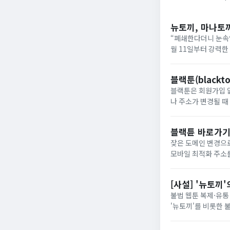
뉴토끼, 마나토
“폐쇄한다더니 눈속임
월 11일부터 강력한
상이 반복되고 있습니
‘마나토...
블랙툰(blackt
블랙툰은 회원가입 없이
나 주소가 변경될 때 최신 
블랙툰 최신주소 바로가기 블랙툰 우회 주소 바로가기 블랙툰은 통신사 차단 이슈로 도메
접속 주...
블랙튠 바로가기
잦은 도메인 변경으로 불편
모바일 최적화 주소를 파악하
공 서비스무료 웹툰
라우저 최...
[사설] '뉴토끼
불법 웹툰 복제·유통
'뉴토끼'를 비롯한 