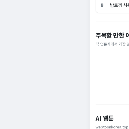
9
밤토끼 시즌
전국 불타오를 때
주목할 만한 
“10% 폭락하자 
이색 피서지
다”…개미들 왜 이
각 언론사에서 가장 
중앙일보
세계일보
AI 웹툰
webtoonkorea.top