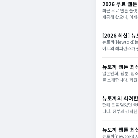
2026 무료 웹툰
최근 무료 웹툰 플랫
제공해 왔으나, 이제는
하면서 활자를 읽는 
[2026 최신]
뉴토끼(Newtoki
이트의 레퍼런스가 될
뉴토끼 웹툰 최
일본만화, 웹툰, 웹
를 소개합니다. 회원가
토끼는 웹툰, 만화, 
뉴토끼의 화려한
한때 문을 닫았던 국
니다. 정부의 강력한
구조적 문제를 다시 한번 드러내고 있습니다. 하루 만
마...
뉴토끼 웹툰 최
뉴토끼(newtoki) 