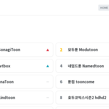
HOME
2
모두툰 Modutoon
onagiToon
▲
4
tbox
네임드툰 Namedtoon
▲
6
naToon
툰컴 tooncome
―
8
indtoon
호두코믹스시즌2 hdhd2
―