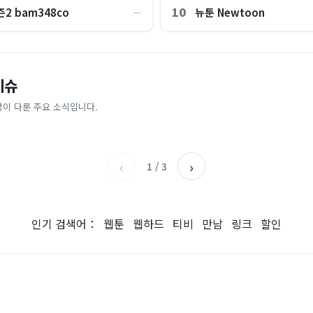
10
2 bam348co
뉴툰 Newtoon
―
'미녀 동반' 40만원 래프팅의 실체
이슈
폐돼?” 마지막 경고장 ‘68건’ 무더
40도 육박, 다 녹아버린 하루… 7
 뭐냐" 발칵‥日 배우도 "미친 짓"
나라]
 조마조마 [투자360]
찍는다
많이 다룬 주요 소식입니다.
이데일리
한국일보
‹
›
1
/
3
인기 검색어：
웹툰
웹하드
티비
만남
링크
할인