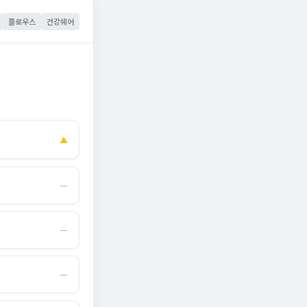
플로우스
건강쉐어
▲
―
―
―