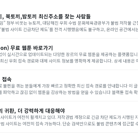
끼, 북토끼,밤토끼 최신주소를 찾는 사람들
” 정부 비웃는 뉴토끼, 대담해진 우회 수법 문화체육관광부가 불법 저작물 근
 ‘불법 사이트 긴급차단 제도’를 전격 시행했음에도 불구하고, 온라인 공간에서
다. 포털 사이트 검색창과 커뮤니티 게시판, 소셜미디어(SNS)에는 매일같이 ‘
oon) 무료 웹툰 바로가기
 실시간으로 업데이트되는 다양한 장르의 무료 웹툰을 제공하는 플랫폼입니다. 접속이 차
우회 접속 경로와 대체 사이트 정보를 명확하게 제공합니다. 상세 내용은 아래에서 확인하세요.
인이 수시로 변경되므로 최신
 접속
을 겪는 분들에게 가장 빠르고 정확한 최신 접속 경로를 안내합니다 이 글을 통해 현재 유효한
고 끊김 없이 웹툰을 감상하는 방법을 얻을 수 있습니다 블랙튠 접속 확인하기 구분내용제
 및 웹소설 감상업데이트실시간 신규 회차 등록지원 기기피씨 스마트폰 태블릿이
'의 귀환, 더 강력하게 대응해야
 사이트가 여전히 활개치고 있다. 저작권법 개정으로 긴급 차단 제도가 시행된 지
불법 사이트는 여전히 접속 가능하다. 단순 검색만으로도 불법 콘텐츠에 접근할 수
리를 짓밟고 산업을 갉아먹는 범죄가 