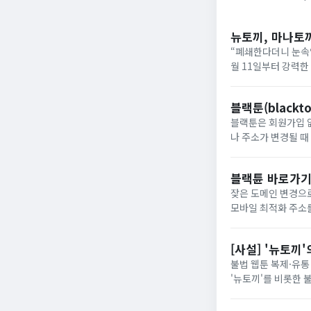
뉴토끼, 마나토
“폐쇄한다더니 눈속임
월 11일부터 강력한
상이 반복되고 있습니
‘마나토...
블랙툰(blackt
블랙툰은 회원가입 없이
나 주소가 변경될 때 최신 
블랙툰 최신주소 바로가기 블랙툰 우회 주소 바로가기 블랙툰은 통신사 차단 이슈로 도메
접속 주...
블랙튠 바로가기
잦은 도메인 변경으로 불편
모바일 최적화 주소를 파악하
공 서비스무료 웹툰
라우저 최...
[사설] '뉴토끼
불법 웹툰 복제·유통
'뉴토끼'를 비롯한 