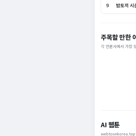
9
밤토끼 시즌
주목할 만한 
“내 주식 진짜 상
총리 영상에 "대체
기 속출…주주들도
각 언론사에서 가장 
MBC
헤럴드경제
AI 웹툰
webtoonkorea.top