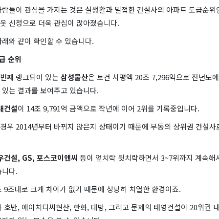
사람들이 관심을 가지는 것은 실생활과 밀접한 건설사의 아파트 도급순위인
웃 신청으로 더욱 관심이 많아졌습니다.
래와 같이 확인할 수 있습니다.
도급 순위
번째 랭크되어 있는
삼성물산
은 토건 시평액 20조 7,296억으로 전년도에
 있는 결과를 보여주고 있습니다.
대건설
이 14조 9,791억 금액으로 작년에 이어 2위를 기록중입니다.
의 경우 2014년부터 바뀌지 않은지 상태이기 때문에 부동의 상위권 건설사
건설, GS, 포스코이앤씨
등이 엎치락 뒷치락하면서 3~7위까지 계속해
습니다.
 9조대로 크게 차이가 없기 때문에 상당히 치열한 환경이죠.
 호반, 에이치디씨현산, 한화, 대방, 그리고 문제의 태영건설이 20위권 