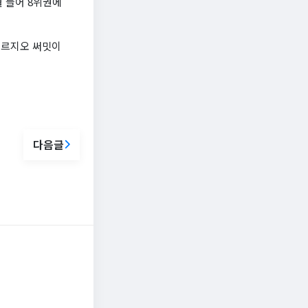
월 들어 8위권에
푸르지오 써밋이
다음글