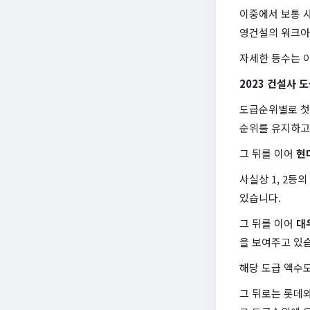
이중에서 보통 
영건설의 워크아
자세한 등수는 아
2023 건설사 
도급순위별로 첫
순위를 유지하고
그 뒤를 이어
현
사실상 1, 2등
있습니다.
그 뒤를 이어
대우
을 보여주고 있
해당 도급 액수도
그 뒤로는 롯데와