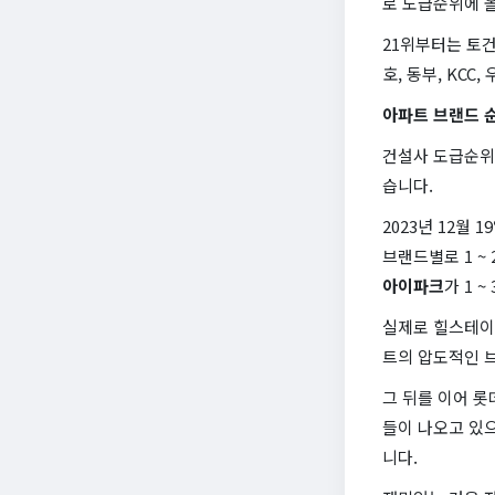
로 도급순위에 올
21위부터는 토건
호, 동부, KCC
아파트 브랜드 
건설사 도급순위
습니다.
2023년 12월
브랜드별로 1 ~
아이파크
가 1 
실제로 힐스테이
트의 압도적인 브
그 뒤를 이어 롯
들이 나오고 있으
니다.